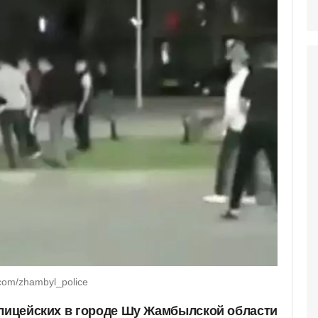
com/zhambyl_police
олицейских в городе Шу Жамбылской области