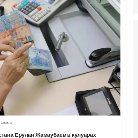
тьяков
тана Ерулан Жамаубаев в кулуарах