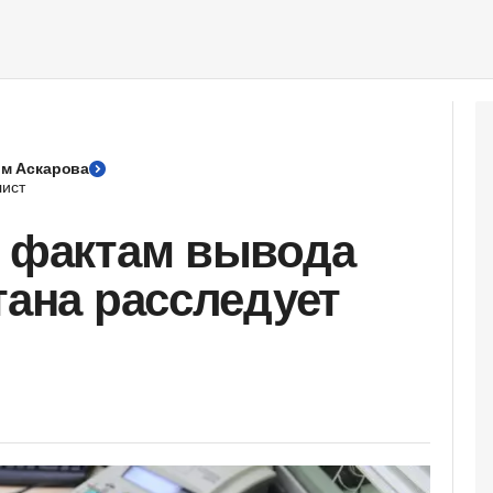
м Аскарова
ист
о фактам вывода
тана расследует