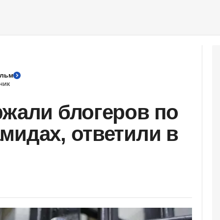
ольм
ник
ржали блогеров по
мидах, ответили в