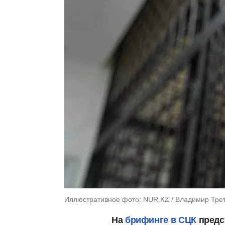
Иллюстративное фото: NUR.KZ / Владимир Тре
На
брифинге в СЦК
предс