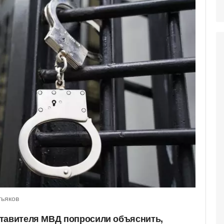
тьяков
тавителя МВД попросили объяснить,