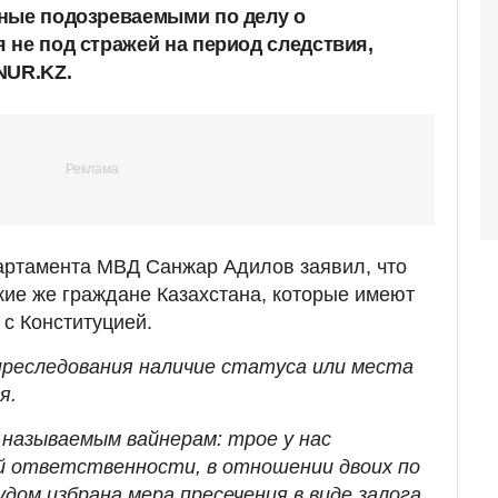
ные подозреваемыми по делу о
 не под стражей на период следствия,
NUR.KZ.
артамента МВД Санжар Адилов заявил, что
кие же граждане Казахстана, которые имеют
 с Конституцией.
 преследования наличие статуса или места
я.
 называемым вайнерам: трое у нас
й ответственности, в отношении двоих по
дом избрана мера пресечения в виде залога,