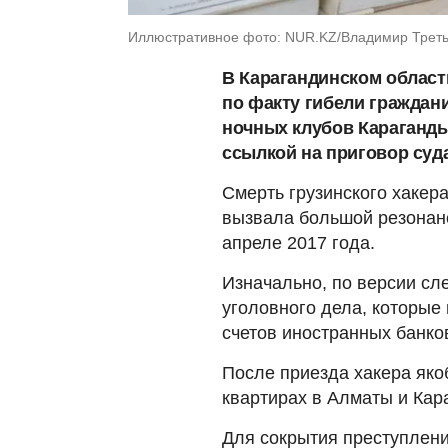
Иллюстративное фото: NUR.KZ/Владимир Треть
В Карагандинском област
по факту гибели граждани
ночных клубов Караганды
ссылкой на приговор суда
Смерть грузинского хакер
вызвала большой резонанс
апреле 2017 года.
Изначально, по версии сл
уголовного дела, которые 
счетов иностранных банков
После приезда хакера як
квартирах в Алматы и Кара
Для сокрытия преступлен