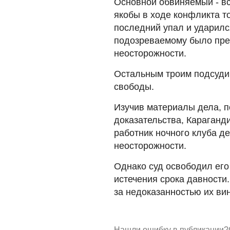
Основной обвиняемый - вс
якобы в ходе конфликта т
последний упал и ударился
подозреваемому было пре
неосторожности.
Остальным троим подсуди
свободы.
Изучив материалы дела, п
доказательства, Караганди
работник ночного клуба д
неосторожности.
Однако суд освободил его 
истечения срока давност
за недоказанностью их ви
Нашли ошибку в публикации?