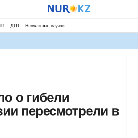
ЧП
ДТП
Несчастные случаи
ло о гибели
зии пересмотрели в