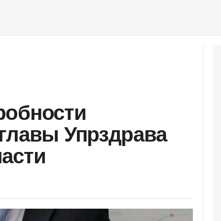
робности
главы Упрздрава
ласти