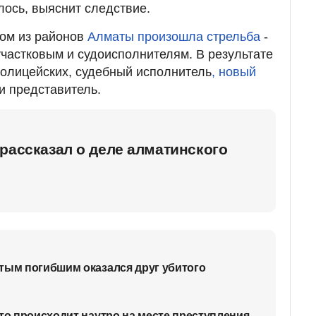
лось, выяснит следствие.
ном из районов
Алматы произошла стрельба
-
участковым и судоисполнителям. В результате
 полицейских, судебный исполнитель
, новый
 и представитель.
рассказал о деле алматинского
тым погибшим оказался друг убитого
что происходит наутро на месте преступления