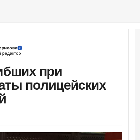
орисова
 редактор
гибших при
аты полицейских
й