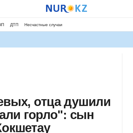
ЧП
ДТП
Несчастные случаи
евых, отца душили
зали горло": сын
Кокшетау