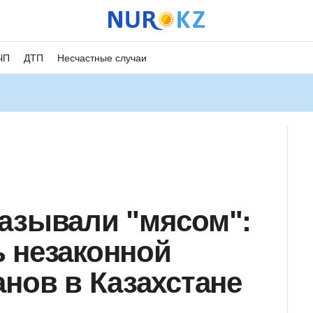
ЧП
ДТП
Несчастные случаи
азывали "мясом":
 незаконной
анов в Казахстане