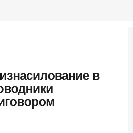
изнасилование в
роводники
иговором