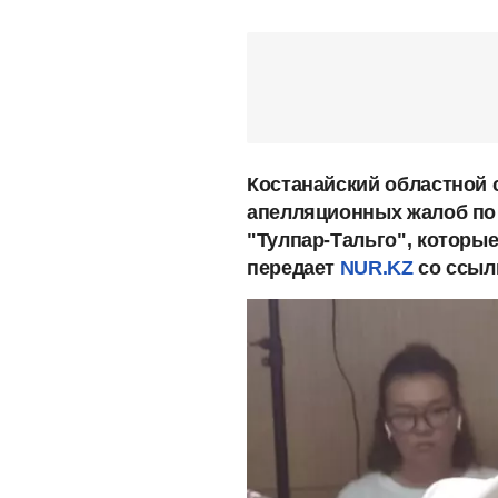
Костанайский областной 
апелляционных жалоб по 
"Тулпар-Тальго", которы
передает
NUR.KZ
со ссылк