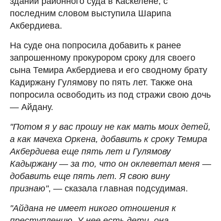
здании районного суда в Каскелене, с
последним словом выступила Шарипа
Акбердиева.
На суде она попросила добавить к ранее
запрошенному прокурором сроку для своего
сына Темира Акбердиева и его сводному брату
Кадиржану Гулямову по пять лет. Также она
попросила освободить из под стражи свою дочь
— Айдану.
"Потом я у вас прошу не как мать моих детей,
а как мачеха Оркена, добавить к сроку Темира
Акбердиева еще пять лет и Гулямову
Кадыржану — за то, что он оклеветал меня —
добавить еще пять лет. Я свою вину
признаю"
, — сказала главная подсудимая.
"Айдана не имеет никого отношения к
преступлению. У нее есть дети, она