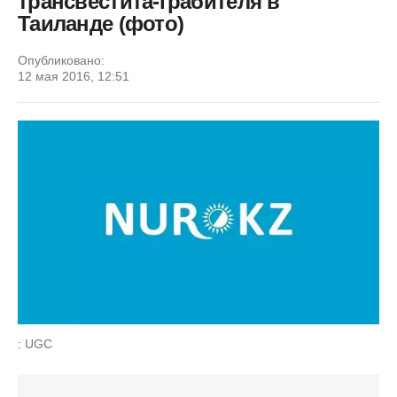
трансвестита-грабителя в
Таиланде (фото)
Опубликовано:
12 мая 2016, 12:51
: UGC