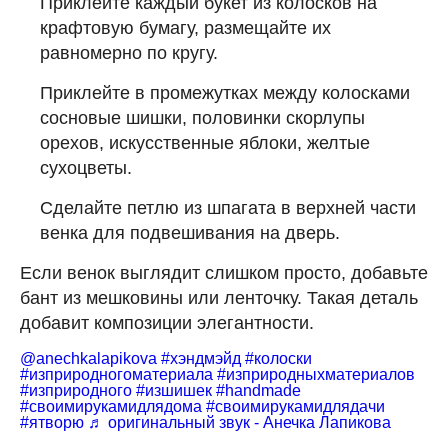
Приклейте каждый букет из колосков на
крафтовую бумагу, размещайте их
равномерно по кругу.
Приклейте в промежутках между колосками
сосновые шишки, половинки скорлупы
орехов, искусственные яблоки, желтые
сухоцветы.
Сделайте петлю из шпагата в верхней части
венка для подвешивания на дверь.
Если венок выглядит слишком просто, добавьте
бант из мешковины или ленточку. Такая деталь
добавит композиции элегантности.
@anechkalapikova
#хэндмэйд
#колоски
#изприродногоматериала
#изприродныхматериалов
#изприродного
#изшишек
#handmade
#своимирукамидлядома
#своимирукамидлядачи
#ятворю
♬ оригинальный звук - Анечка Лапикова