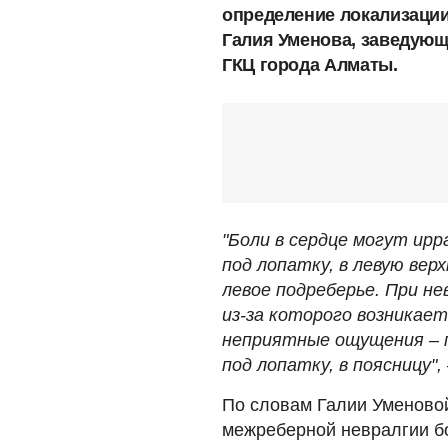
определение локализаци
Галия Уменова, заведую
ГКЦ города Алматы.
"Боли в сердце могут ир
под лопатку, в левую верх
левое подреберье. При не
из-за которого возникает
неприятные ощущения – п
под лопатку, в поясницу",
По словам Галии Уменовой
межреберной невралгии бо