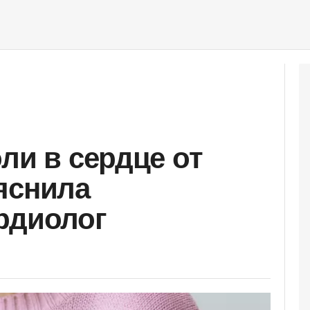
ли в сердце от
яснила
рдиолог