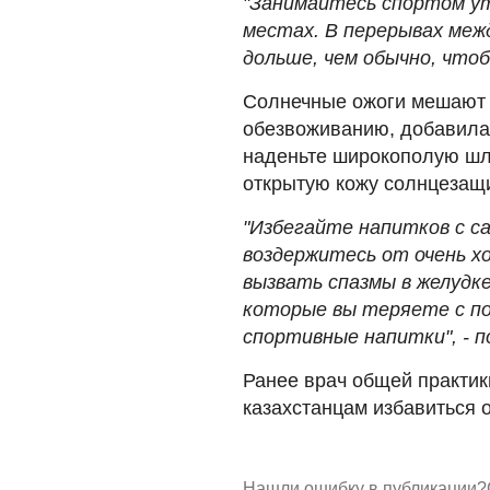
"Занимайтесь спортом ут
местах. В перерывах ме
дольше, чем обычно, что
Солнечные ожоги мешают 
обезвоживанию, добавила 
наденьте широкополую шл
открытую кожу солнцезащ
"Избегайте напитков с са
воздержитесь от очень х
вызвать спазмы в желудк
которые вы теряете с по
спортивные напитки", - 
Ранее врач общей практик
казахстанцам избавиться 
Нашли ошибку в публикации?