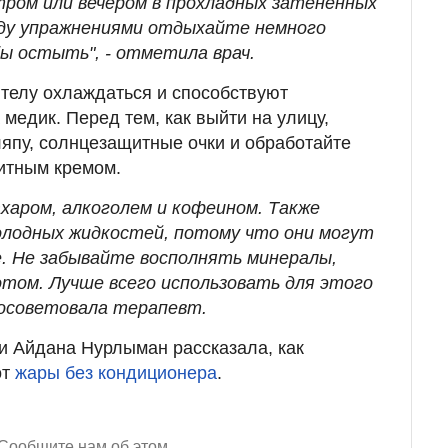
ром или вечером в прохладных затененных
жду упражнениями отдыхайте немного
бы остыть", - отметила врач.
телу охлаждаться и способствуют
медик. Перед тем, как выйти на улицу,
япу, солнцезащитные очки и обработайте
итным кремом.
харом, алкоголем и кофеином. Также
олодных жидкостей, потому что они могут
е. Не забывайте восполнять минералы,
том. Лучше всего использовать для этого
посоветовала терапевт.
и Айдана Нурлыман рассказала, как
от
жары без кондиционера
.
Сообщите нам об этом.