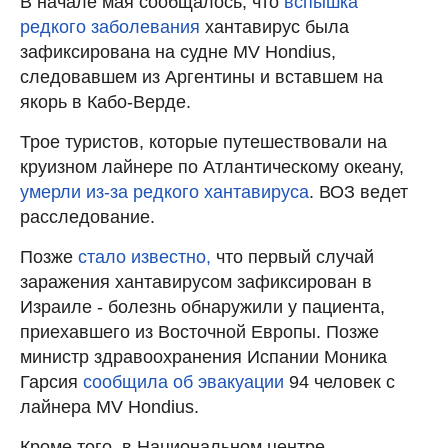
В начале мая сообщалось, что
вспышка
редкого заболевания
хантавирус была
зафиксирована на судне MV Hondius,
следовавшем из Аргентины и вставшем на
якорь в Кабо-Верде.
Трое туристов, которые путешествовали на
круизном лайнере по Атлантическому океану,
умерли из-за редкого хантавируса
. ВОЗ ведет
расследование.
Позже
стало известно,
что первый случай
заражения хантавирусом зафиксирован в
Израиле - болезнь обнаружили у пациента,
приехавшего из Восточной Европы. Позже
министр здравоохранения Испании Моника
Гарсия
сообщила об эвакуации
94 человек с
лайнера MV Hondius.
Кроме того, в Национальном центре