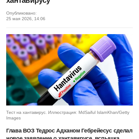
хантавирусу
Опубликовано:
25 мая 2026, 14:06
Тест на хантавирус. Иллюстрация: MdSaiful IslamKhan/Getty
Images
Глава ВОЗ
Тедрос Адханом Гебрейесус
сделал
новое заявление о хантавирусе, вспышка