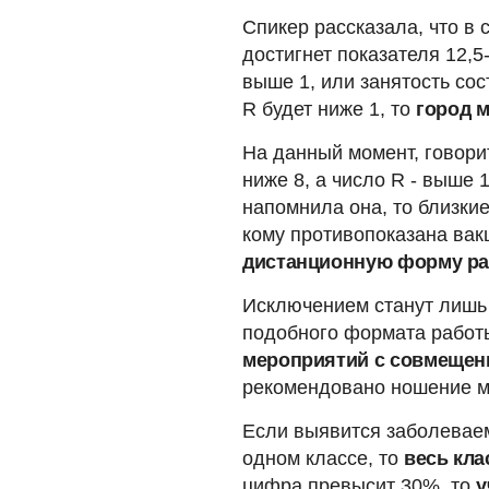
Спикер рассказала, что в 
достигнет показателя 12,5
выше 1, или занятость сос
R будет ниже 1, то
город м
На данный момент, говори
ниже 8, а число R - выше 1
напомнила она, то близкие
кому противопоказана вак
дистанционную форму ра
Исключением станут лишь 
подобного формата работ
мероприятий с совмещен
рекомендовано ношение м
Если выявится заболеваем
одном классе, то
весь кла
цифра превысит 30%, то
у