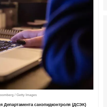
loomberg / Getty Images
я Департамента санэпидконтроля (ДСЭК)