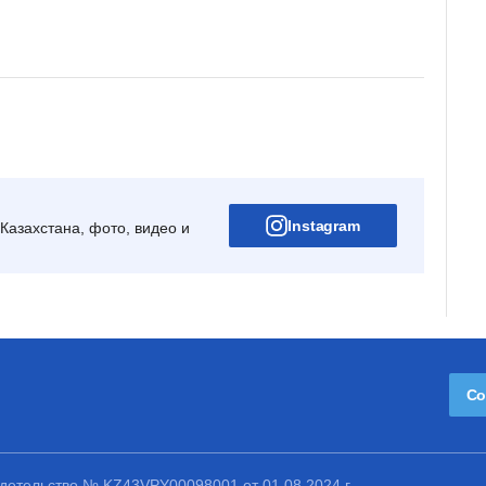
Instagram
Казахстана, фото, видео и
Со
етельство № KZ43VPY00098001 от 01.08.2024 г.