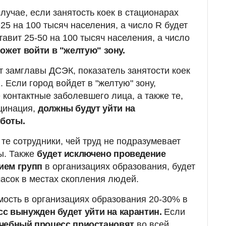
случае, если занятость коек в стационарах
-25 на 100 тысяч населения, а число R будет
тавит 25-50 на 100 тысяч населения, а число
ожет войти в "желтую" зону.
т замглавы ДСЭК, показатель занятости коек
. Если город войдет в "желтую" зону,
 контактные заболевшего лица, а также те,
цинация,
должны будут уйти на
боты.
те сотрудники, чей труд не подразумевает
ы. Также
будет исключено проведение
ием групп
в организациях образования, будет
асок в местах скопления людей.
ость в организациях образования 20-30% в
сс вынужден будет уйти на карантин.
Если
чебный процесс приостановят
во всей