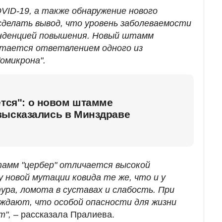
VІD-19, а также обнаружение нового
сделать вывод, что уровень заболеваемости
нденцией повышения. Новый штамм
читается ответвлением одного из
омикрона".
ется": о новом штамме
высказались в Минздраве
амм "цербер" отличается высокой
 новой мутации ковида те же, что и у
ра, ломота в суставах и слабость. При
ждают, что особой опасности для жизни
т",
– рассказала Пралиева.