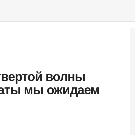
твертой волны
маты мы ожидаем