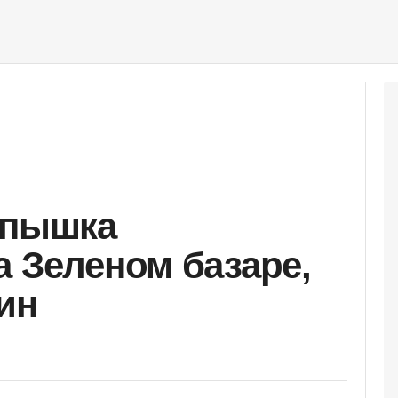
спышка
а Зеленом базаре,
ин