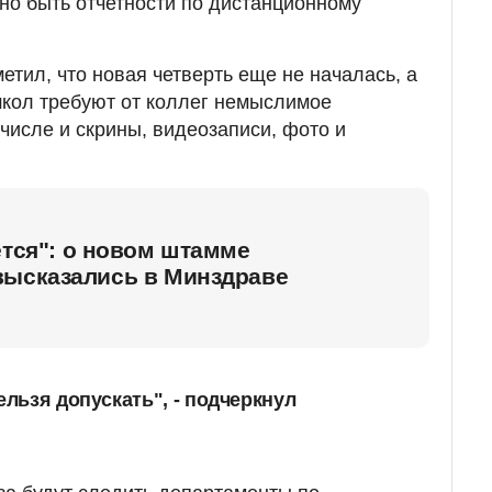
жно быть отчетности по дистанционному
етил, что новая четверть еще не началась, а
школ требуют от коллег немыслимое
 числе и скрины, видеозаписи, фото и
ется": о новом штамме
высказались в Минздраве
ельзя допускать", - подчеркнул