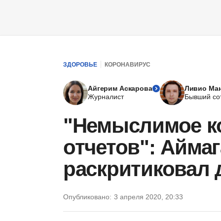
ЗДОРОВЬЕ
КОРОНАВИРУС
Айгерим Аскарова
Ливио Ма
Журналист
Бывший со
"Немыслимое к
отчетов": Айма
раскритиковал 
Опубликовано:
3 апреля 2020, 20:33