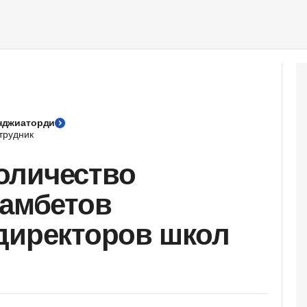
нджиаторди
трудник
оличество
гамбетов
директоров школ