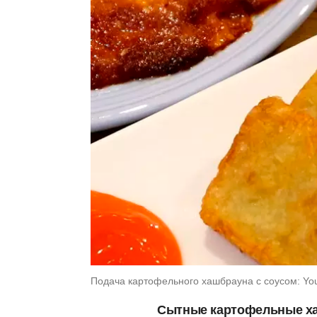
Подача картофельного хашбрауна с соусом: You
Сытные картофельные ха