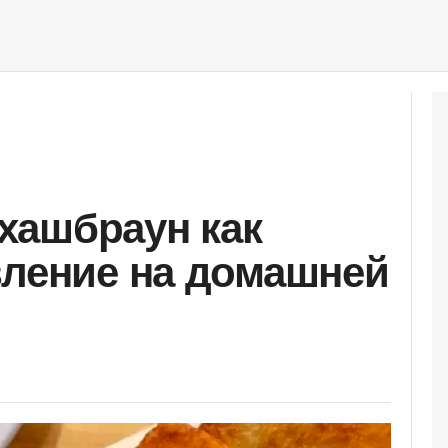
хашбраун как
вление на домашней