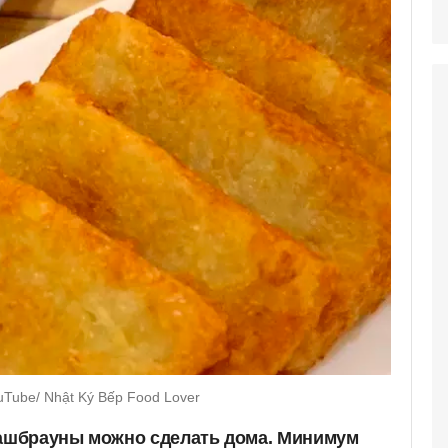
Tube/ Nhật Ký Bếp Food Lover
шбрауны можно сделать дома. Минимум