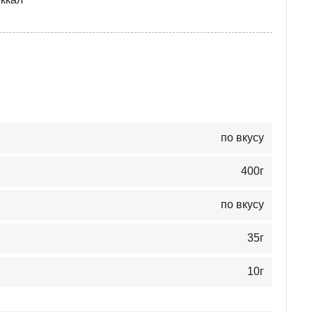
по вкусу
400
г
по вкусу
35
г
10
г