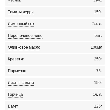
Чеснок
3
зуб.
Томаты черри
150
г
Лимонный сок
2
ст. л.
Перепелиное яйцо
5
шт.
Оливковое масло
100
мл
Креветки
250
г
Пармезан
75
г
Листья салата
150
г
Горчица
1
ч. л.
Багет
125
г