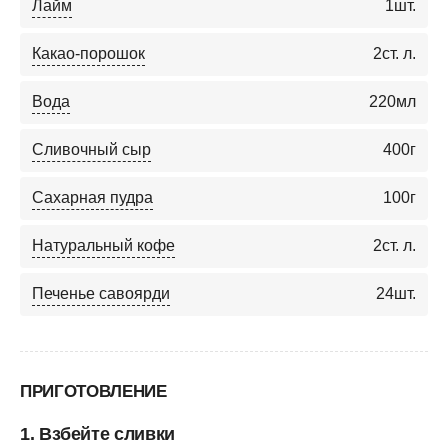
Лайм
1
шт.
Какао-порошок
2
ст. л.
Вода
220
мл
Сливочный сыр
400
г
Сахарная пудра
100
г
Натуральный кофе
2
ст. л.
Печенье савоярди
24
шт.
ПРИГОТОВЛЕНИЕ
1. Взбейте сливки