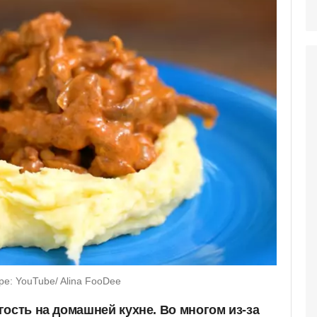
е: YouTube/ Alina FooDee
ость на домашней кухне. Во многом из-за