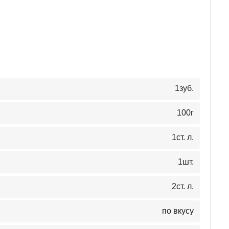
1
зуб.
100
г
1
ст. л.
1
шт.
2
ст. л.
по вкусу