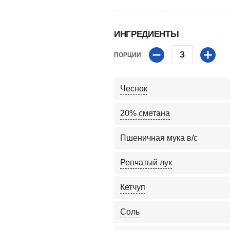
ИНГРЕДИЕНТЫ
3
ПОРЦИИ
Чеснок
20% сметана
Пшеничная мука в/с
Репчатый лук
Кетчуп
Соль