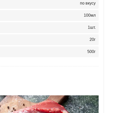
по вкусу
100
мл
1
шт.
20
г
500
г