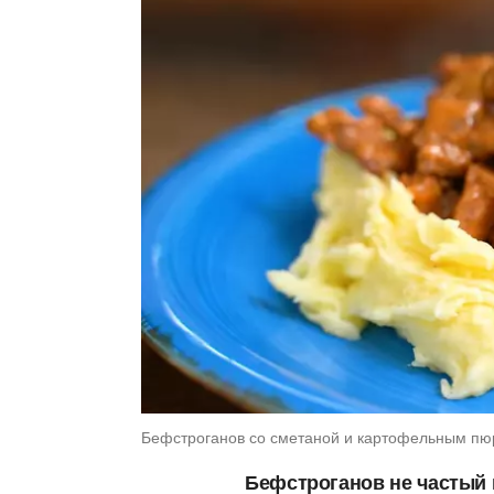
Бефстроганов со сметаной и картофельным пюр
Бефстроганов не частый г