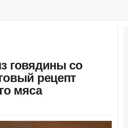
з говядины со
говый рецепт
го мяса