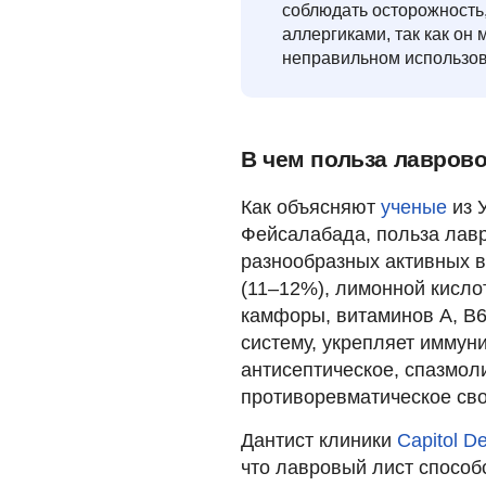
соблюдать осторожность
аллергиками, так как он
неправильном использов
В чем польза лаврово
Как объясняют
ученые
из 
Фейсалабада, польза лавр
разнообразных активных в
(11–12%), лимонной кисло
камфоры, витаминов А, В6
систему, укрепляет иммун
антисептическое, спазмол
противоревматическое сво
Дантист клиники
Capitol De
что лавровый лист способ