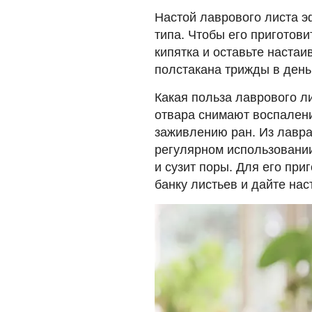
Настой лаврового листа э
типа. Чтобы его приготови
кипятка и оставьте настаи
полстакана трижды в день,
Какая польза лаврового л
отвара снимают воспалени
заживлению ран. Из лавра
регулярном использовании
и сузит поры. Для его пр
банку листьев и дайте нас