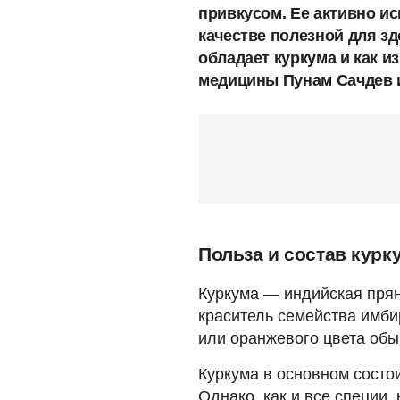
привкусом. Ее активно и
качестве полезной для з
обладает куркума и как и
медицины Пунам Сачдев 
Польза и состав кур
Куркума — индийская прян
краситель семейства имби
или оранжевого цвета обы
Куркума в основном состои
Однако, как и все специи