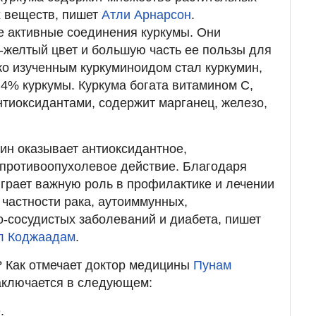
х веществ, пишет
Атли Арнарсон
.
 активные соединения куркумы. Они
-желтый цвет и большую часть ее пользы для
о изученным куркуминоидом стал куркумин,
 4% куркумы. Куркума богата витамином С,
нтиоксидантами, содержит марганец, железо,
мин оказывает антиоксидантное,
 противоопухолевое действие. Благодаря
грает важную роль в профилактике и лечении
 частности рака, аутоиммунных,
о-сосудистых заболеваний и диабета, пишет
л Коджаадам
.
? Как отмечает доктор медицины
Пунам
заключается в следующем:
.