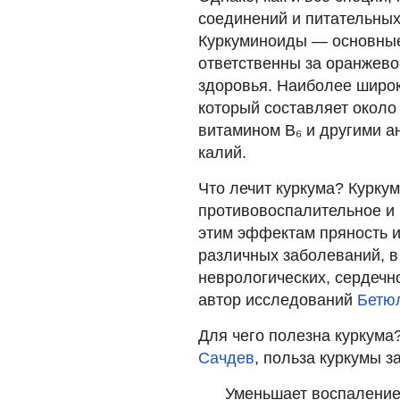
соединений и питательны
Куркуминоиды — основные
ответственны за оранжево
здоровья. Наиболее широк
который составляет около
витамином В₆ и другими а
калий.
Что лечит куркума? Курку
противовоспалительное и
этим эффектам пряность и
различных заболеваний, в
неврологических, сердечн
автор исследований
Бетю
Для чего полезна куркума
Сачдев
, польза куркумы 
Уменьшает воспаление