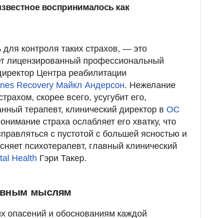
известное воспринималось как
 для контроля таких страхов, — это
ует лицензированный профессиональный
 директор Центра реабилитации
ines Recovery
Майкл Андерсон
. Нежелание
трахом, скорее всего, усугубит его,
нный терапевт, клинический директор в
OC
Понимание страха ослабляет его хватку, что
правляться с пустотой с большей ясностью и
сняет психотерапевт, главный клинический
al Health
Гэри Такер.
тивным мыслям
их опасений и обоснованиям каждой