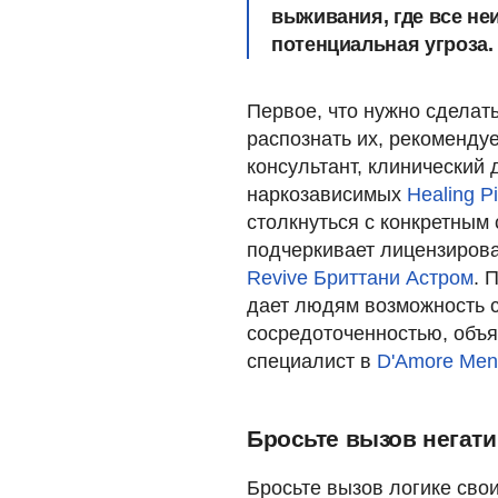
выживания, где все не
потенциальная угроза.
Первое, что нужно сделать
распознать их, рекоменд
консультант, клинический
наркозависимых
Healing P
столкнуться с конкретным с
подчеркивает лицензирова
Revive
Бриттани Астром
. 
дает людям возможность с
сосредоточенностью, объя
специалист в
D'Amore Ment
Бросьте вызов нега
Бросьте вызов логике сво