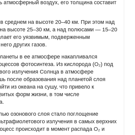
сь атмосферный воздух, его толщина составит
в среднем на высоте 20–40 км. При этом над
на высоте 25–30 км, а над полюсами — 15–20
елает его уязвимым, подверженным
него других газов.
ланеты в ее атмосфере накапливался
оцессов фотосинтеза. Из кислорода (О₂) под
вого излучения Солнца в атмосфере
ишь после образования над планетой слоя
йти из океана на сушу, что привело к
итых форм жизни, в том числе
а.
лью озонового слоя стало поглощение
льтрафиолетового излучения в самых верхних
оцесс происходит в момент распада О₂ и