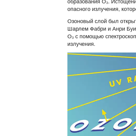
образования О₃. Истощени
опасного излучения, котор
Озоновый слой был откры
Шарлем Фабри и Анри Буи
О₃ с помощью спектроско
излучения.