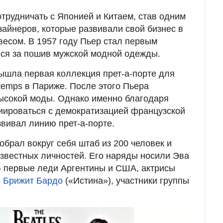
отрудничать с Японией и Китаем, став одним
зайнеров, которые развивали свой бизнес в
весом. В 1957 году Пьер стал первым
лся за пошив мужской модной одежды.
вышла первая коллекция прет-а-порте для
temps в Париже. После этого Пьера
ысокой моды. Однако именно благодаря
иироваться с демократизацией французской
звивал линию прет-а-порте.
обрал вокруг себя штаб из 200 человек и
звестных личностей. Его наряды носили Эва
первые леди Аргентины и США, актрисы
и
Брижит Бардо
(«Истина»), участники группы