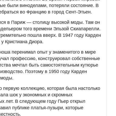
рые были виноделами, потеряли состояние. В
ебраться во Францию в город Сент-Этьен.
лся в Париж — столицу высокой моды. Там он
одельером того времени Эльзой Скиапарелли.
стремительно пошла вверх. В 1947 году Карден
у Кристиана Диора.
ноша перенимал опыт у знаменитого в мире
учал профессию, конструировал собственные
тства мечтал быть самостоятельным кутюрье
оизводство. Поэтому в 1950 году Карден
 моды.
го первую коллекцию, которая была настолько
вала шок у экономных и скромных
ых лет. В следующем году Пьер открыл
тавил публике платья-пузыри, которые
естность.