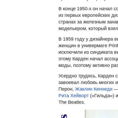
В конце 1950-х он начал с
из первых европейских ди
странах за железным зана
модельером, который взя
В 1959 году у дизайнера 
женщин в универмаге Prin
исключили из синдиката в
этому Карден начал ассоц
моды, поэтому активно ра
Усердно трудясь, Карден с
завоевал любовь многих и
Перон,
Жаклин Кеннеди
— 
Рита Хейворт
(«Гильда») 
The Beatles.