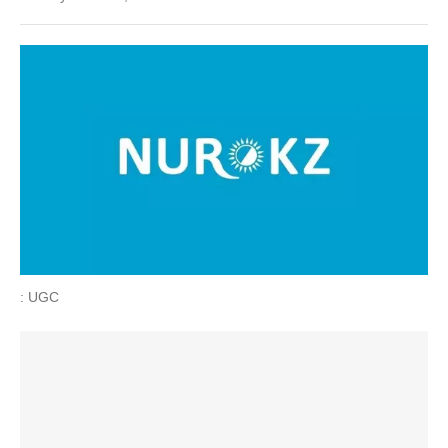
: UGC