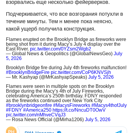
взорвались еще несколько фейерверков.
Подчеркивается, что все возгорания потухли в
течение минуты. Тем н менее пока неясно,
какой ущерб получила конструкция.
Flames erupted on the Brooklyn Bridge as fireworks were
being shot from it during Macy’s July 4 display over the
East River.
pic.twitter.com/0YZsm2Wgb2
— Global News & Geopolitics (@GlobalNewsGeo)
July
5, 2026
Brooklyn Bridge fire during July 4th fireworks malfunction!
#BrooklynBridgeFire
pic.twitter.com/CoP6KNVSjh
— Mr. Kashyap (@MrKashyapSpeaks)
July 5, 2026
Flames were seen in multiple spots on the Brooklyn
Bridge during the Macy’s 4th of July Fireworks,
celebrating America’s 250th birthday. FDNY responded
as the fireworks continued over New York City
#brooklynbridgeonfire
#MacysFireworks
#Macys4thofJuly
#FDNY
#America250
https://t.co/NncuDT0OwV
pic.twitter.com/nMhveCVqJ3
— Rosa News Official (@Mirha1206)
July 5, 2026