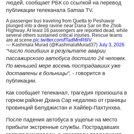
людей, сообщает РБК со ссылкой на перевод
публикации телеканала Samaa TV.
A passenger bus traveling from Quetta to Peshawar
plunged into a deep ravine near Dana Sar on the Zhob
Highway. At least 16 passengers are reported dead, while
several others sustained critical injuries. Rescue teams
are at scene.
pic.twitter.com/fTadMmR6lV
— Kashmala Murad (@KashmalaMurad37)
July 3, 2026
"Число погибших в результате аварии
пассажирского автобуса достигло 24 человек.
По меньшей мере восемь пострадавших уже
доставлены в больницы",
- говорится в
публикации.
Как сообщает телеканал, трагедия произошла в
горном районе Дхана Сар недалеко от границы
провинций Белуджистан и Хайбер-Пахтунхва.
После падения автобуса в ущелье на место
прибыли экстренные службы. Пострадавших