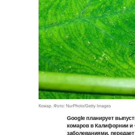
Комар. Фото: NurPhoto/Getty Images
Google планирует выпуст
комаров в Калифорнии и
заболеваниями, передает