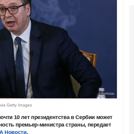
 via Getty Images
очти 10 лет президентства в Сербии может
ность премьер-министра страны, передает
А Новости
.