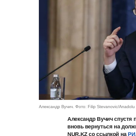
Александр Вучич. Фото: Filip Stevanovic/Anadolu
Александр Вучич спустя п
вновь вернуться на долж
NUR.KZ со ссылкой на
РИ