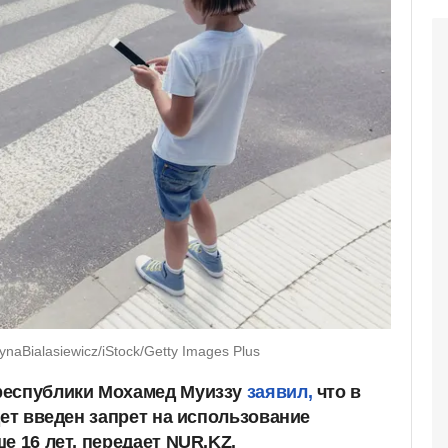
aBialasiewicz/iStock/Getty Images Plus
республики Мохамед Муиззу
заявил,
что в
дет введен запрет на использование
е 16 лет, передает NUR.KZ.