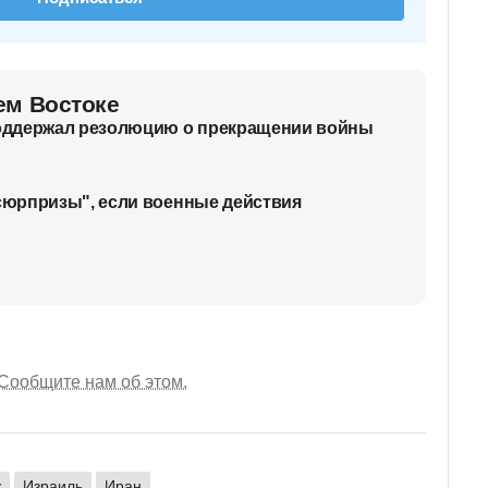
ем Востоке
оддержал резолюцию о прекращении войны
юрпризы", если военные действия
Сообщите нам об этом.
у
Израиль
Иран