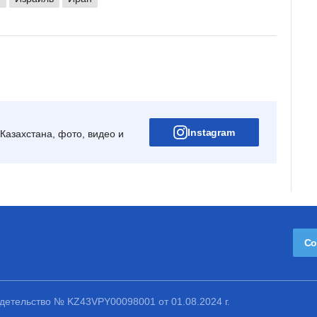
Instagram
Казахстана, фото, видео и
Со
етельство № KZ43VPY00098001 от 01.08.2024 г.