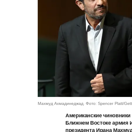
Махмуд Ахмадинеджад. Фото: Spencer Platt/Get
Американские чиновники 
Ближнем Востоке армия И
президента Ирана Махмуд