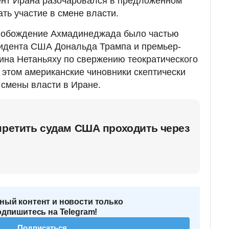
ент Ирана разочаровался в предложенном
ть участие в смене власти.
свобождение Ахмадинеджада было частью
зидента США Дональда Трампа и премьер-
ина Нетаньяху по свержению теократического
 этом американские чиновники скептически
 смены власти в Иране.
претить судам США проходить через
ный контент и новости только
одпишитесь на Telegram!
Подписаться