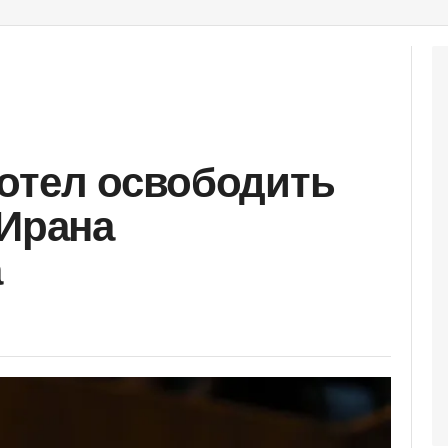
отел освободить
 Ирана
а