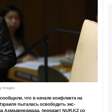
ty Images
сообщили, что в начале конфликта на
зраиля пыталась освободить экс-
а Ахмадинеджада, передает NUR.KZ со