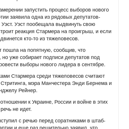
амерении запустить процесс выборов нового
тии заявила одна из рядовых депутатов-
 Уэст. Уэст пообещала выдвинуть свою
строит реакция Стармера на проигрыш, и если
двинется кто-то из тяжеловесов.
т пошла на попятную, сообщив, что
, но уже собирает подписи депутатов под
ровести выборы нового лидера в сентябре.
ами Стармера среди тяжеловесов считают
 Стритинга, мэра Манчестера Энди Бернема и
нджелу Рейнер.
отношении к Украине, России и войне в этих
речь не идет.
ступил с речью перед соратниками в штаб-
артии и еще раз решительно заявил, что