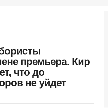
йбористы
мене премьера. Кир
т, что до
ров не уйдет