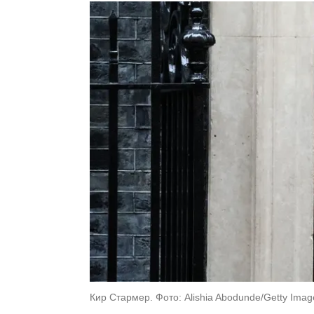
Кир Стармер. Фото: Alishia Abodunde/Getty Imag