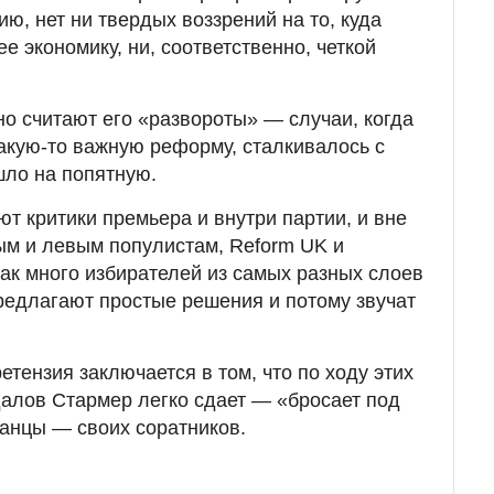
нию, нет ни твердых воззрений на то, куда
ее экономику, ни, соответственно, четкой
о считают его «развороты» — случаи, когда
акую-то важную реформу, сталкивалось с
шло на попятную.
ют критики премьера и внутри партии, и вне
вым и левым популистам, Reform UK и
ак много избирателей из самых разных слоев
предлагают простые решения и потому звучат
етензия заключается в том, что по ходу этих
далов Стармер легко сдает — «бросает под
танцы — своих соратников.