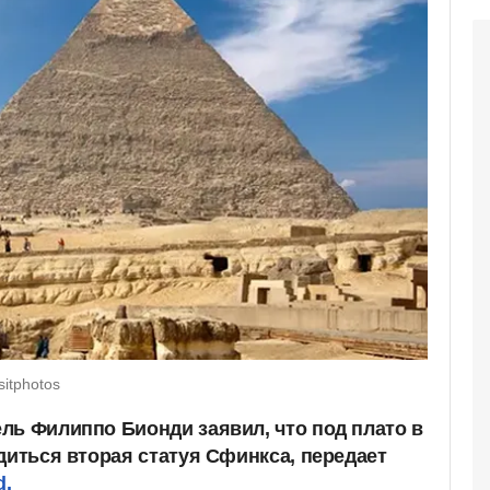
itphotos
ль Филиппо Бионди заявил, что под плато в
диться вторая статуя Сфинкса, передает
d.