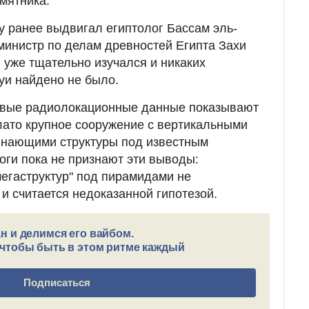
мятника.
у ранее выдвигал египтолог Бассам эль-
инистр по делам древностей Египта Захи
 уже тщательно изучался и никаких
туи найдено не было.
новые радиолокационные данные показывают
лато крупное сооружение с вертикальными
инающими структуры под известным
ги пока не признают эти выводы:
егаструктур" под пирамидами не
и считается недоказанной гипотезой.
н и делимся его вайбом.
чтобы быть в этом ритме каждый
Подписаться