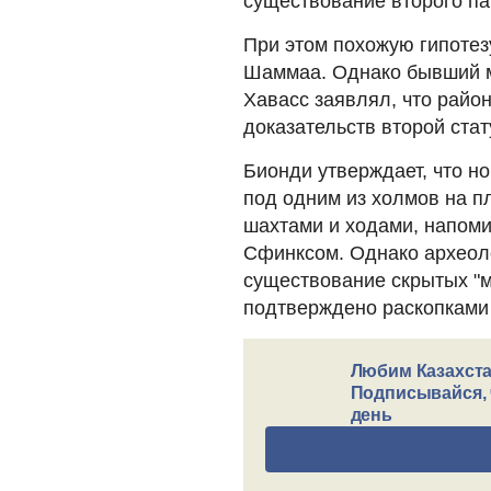
существование второго па
При этом похожую гипотез
Шаммаа. Однако бывший м
Хавасс заявлял, что район
доказательств второй ста
Бионди утверждает, что 
под одним из холмов на п
шахтами и ходами, напом
Сфинксом. Однако археоло
существование скрытых "м
подтверждено раскопками 
Любим Казахста
Подписывайся, 
день