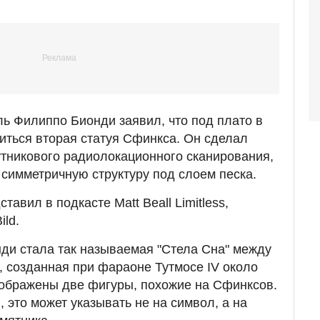
ь Филиппо Бионди заявил, что под плато в
диться вторая статуя Сфинкса. Он сделал
утникового радиолокационного сканирования,
 симметричную структуру под слоем песка.
авил в подкасте Matt Beall Limitless,
ild.
ди стала так называемая "Стела Сна" между
 созданная при фараоне Тутмосе IV около
изображены две фигуры, похожие на Сфинксов.
 это может указывать не на символ, а на