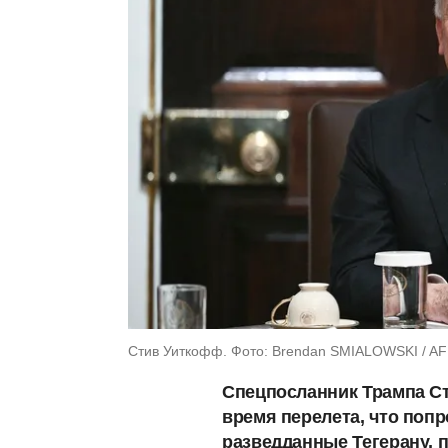
Стив Уиткофф. Фото: Brendan SMIALOWSKI / AFP
Спецпосланник Трампа С
время перелета, что поп
разведданные Тегерану, 