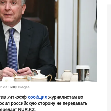
 via Getty Images
тив Уиткофф
сообщил
журналистам во
росил российскую сторону не передавать
передает NUR.KZ.