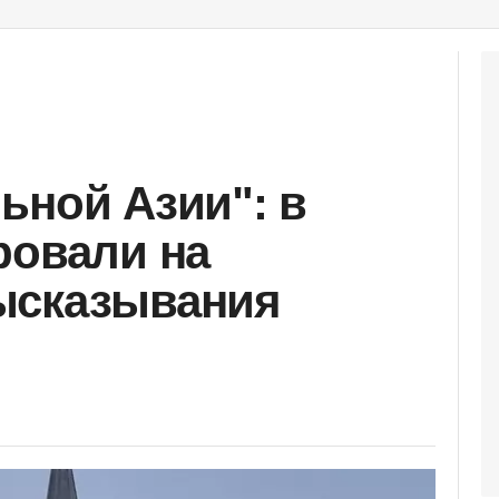
ьной Азии": в
ровали на
ысказывания