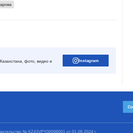
арова
Instagram
Казахстана, фото, видео и
Со
етельство № KZ43VPY00098001 от 01.08.2024 г.