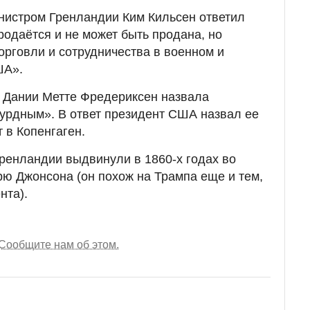
нистром Гренландии Ким Кильсен ответил
родаётся и не может быть продана, но
орговли и сотрудничества в военном и
ША».
р Дании Метте Фредериксен назвала
урдным». В ответ президент США назвал ее
 в Копенгаген.
ренландии выдвинули в 1860-х годах во
ю Джонсона (он похож на Трампа еще и тем,
нта).
Сообщите нам об этом.