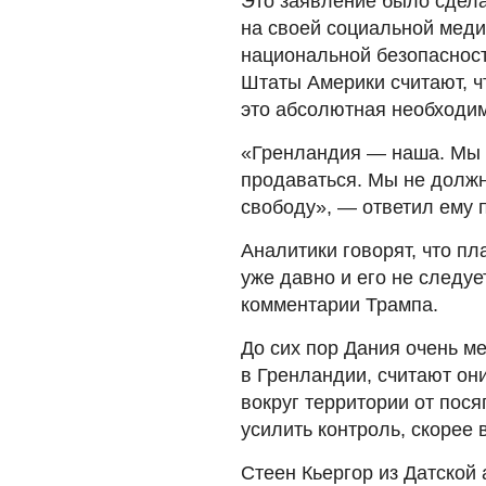
Это заявление было сдела
на своей социальной меди
национальной безопаснос
Штаты Америки считают, ч
это абсолютная необходим
«Гренландия — наша. Мы 
продаваться. Мы не должн
свободу», — ответил ему 
Аналитики говорят, что п
уже давно и его не следуе
комментарии Трампа.
До сих пор Дания очень 
в Гренландии, считают он
вокруг территории от пося
усилить контроль, скорее в
Стеен Кьергор из Датской