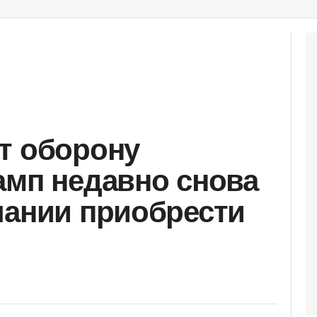
т оборону
амп недавно снова
лании приобрести