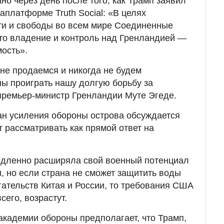
но через день после того, как Трамп заявил
аплатформе Truth Social: «В целях
ти и свободы во всем мире Соединенные
то владение и контроль над Гренландией —
ость».
не продаемся и никогда не будем
ы проиграть нашу долгую борьбу за
премьер-министр Гренландии Муте Эгеде.
лан усиления обороны острова обсуждается
т рассматривать как прямой ответ на
медленно расширяла свой военный потенциал
и, но если страна не сможет защитить воды
гательств Китая и России, то требования США
сего, возрастут.
 академии обороны предполагает, что Трамп,