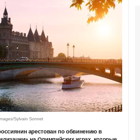
mages/Sylvain Sonnet
оссиянин арестован по обвинению в
билизации» на Олимпийских играх, которые