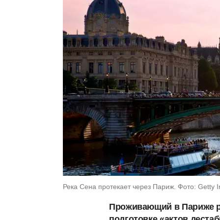
Река Сена протекает через Париж. Фото: Getty I
Проживающий в Париже р
подготовке «актов деста