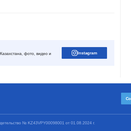
Instagram
Казахстана, фото, видео и
Со
етельство № KZ43VPY00098001 от 01.08.2024 г.