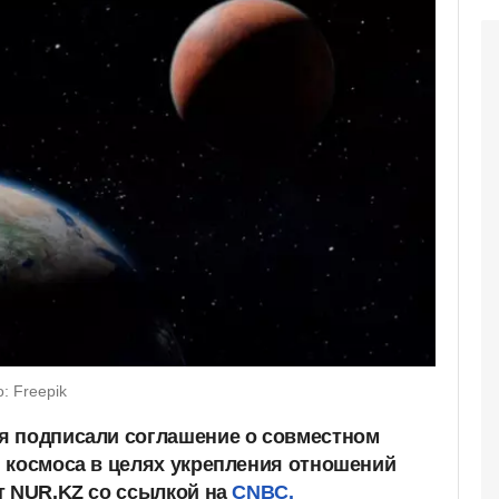
: Freepik
я подписали соглашение о совместном
 космоса в целях укрепления отношений
т NUR.KZ со ссылкой на
CNBC.