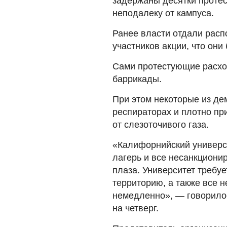
задержаны десятки протес
неподалеку от кампуса.
Ранее власти отдали расп
участников акции, что они 
Сами протестующие расхо
баррикады.
При этом некоторые из де
респираторах и плотно п
от слезоточивого газа.
«Калифорнийский универс
лагерь и все несанкциони
плаза. Университет требу
территорию, а также все 
немедленно», — говорило
на четверг.