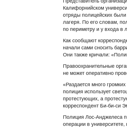
Представитель организаци
Калифорнийском университ
отряды полицейских были 
лагеря. По его словам, п
по периметру и у входа в 
Как сообщают корреспонде
начали сами сносить барри
Они также кричали: «Поли
Правоохранительные орган
не может оперативно пров
«Раздается много громких 
полиция использует свет
протестующих, а протест
корреспондент Би-би-си Э
Полиция Лос-Анджелеса по
операции в университете, 