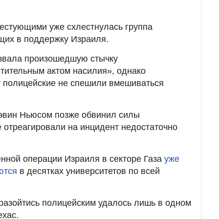
тестующими уже схлестнулась группа
щих в поддержку Израиля.
азвала произошедшую стычку
тительным актом насилия», однако
 полицейские не спешили вмешиваться
эвин Ньюсом позже обвинил силы
те отреагировали на инцидент недостаточно
енной операции Израиля в секторе Газа
уже
ются
в десятках университетов по всей
разойтись полицейским удалось лишь в одном
ехас.