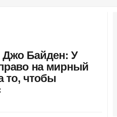
Джо Байден: У
 право на мирный
а то, чтобы
с