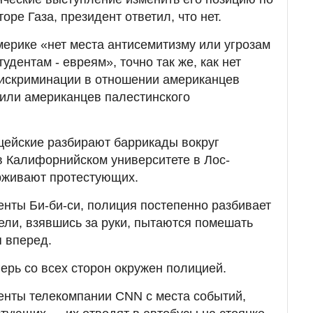
торе Газа, президент ответил, что нет.
мерике «нет места антисемитизму или угрозам
удентам - евреям», точно так же, как нет
искриминации в отношении американцев
или американцев палестинского
цейские разбирают баррикады вокруг
в Калифорнийском университете в Лос-
рживают протестующих.
нты Би-би-си, полиция постепенно разбивает
тели, взявшись за руки, пытаются помешать
 вперед.
ерь со всех сторон окружен полицией.
енты телекомпании CNN с места событий,