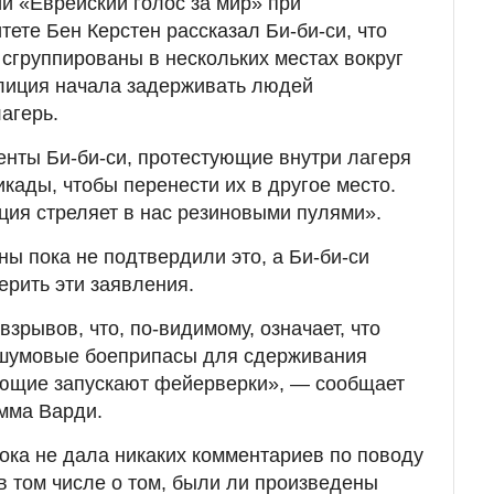
и «Еврейский голос за мир» при
ете Бен Керстен рассказал Би-би-си, что
сгруппированы в нескольких местах вокруг
олиция начала задерживать людей
лагерь.
нты Би-би-си, протестующие внутри лагеря
кады, чтобы перенести их в другое место.
ция стреляет в нас резиновыми пулями».
ы пока не подтвердили это, а Би-би-си
ерить эти заявления.
взрывов, что, по-видимому, означает, что
ошумовые боеприпасы для сдерживания
ующие запускают фейерверки», — сообщает
мма Варди.
ка не дала никаких комментариев по поводу
в том числе о том, были ли произведены