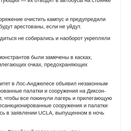
тующих — их отводят в автобусы на стоянке
оряжение очистить кампус и предупредили
будут арестованы, если не уйдут.
диться не собирались и наоборот укрепляли
монстрантов были замечены в касках,
рилегающих очках, предохраняющих
итет в Лос-Анджелесе объявил незаконным
рованные палатки и сооружения на Диксон-
ет, чтобы все покинули лагерь и прилегающую
несанкционированные сооружения и палатки
сь в заявлении UCLA, выпущенном в ночь