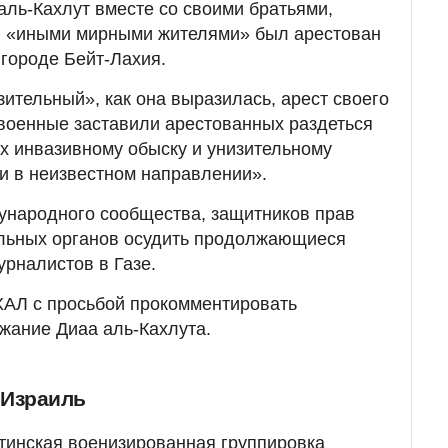
аль-Кахлут вместе со своими братьями,
и «иными мирными жителями» был арестован
городе Бейт-Лахия.
зительный», как она выразилась, арест своего
 военные заставили арестованных раздеться
их инвазивному обыску и унизительному
и в неизвестном направлении».
ународного сообщества, защитников прав
льных органов осудить продолжающиеся
рналистов в Газе.
ХАЛ с просьбой прокомментировать
жание Диаа аль-Кахлута.
 Израиль
стинская военизированная группировка