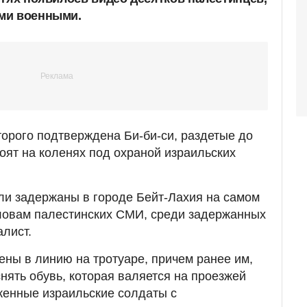
ми военными.
торого подтверждена Би-би-си, раздетые до
оят на коленях под охраной израильских
ыли задержаны в городе Бейт-Лахия на самом
словам палестинских СМИ, среди задержанных
алист.
ны в линию на тротуаре, причем ранее им,
снять обувь, которая валяется на проезжей
женные израильские солдаты с