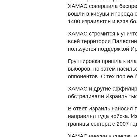
ХАМАС совершила беспрец
вошли в кибуцы и города 
1400 израильтян и взяв бо
ХАМАС стремится к уничт
всей территории Палестин
пользуется поддержкой Ир
Группировка пришла к влас
выборов, но затем насиль
оппонентов. С тех пор ее 
ХАМАС и другие аффилир
обстреливали Израиль тыс
В ответ Израиль наносил 
направлял туда войска. И
границы сектора с 2007 го
ХАМАС внесен в список те