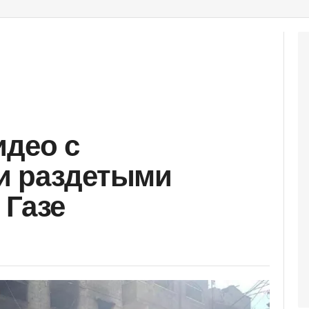
идео с
и раздетыми
 Газе