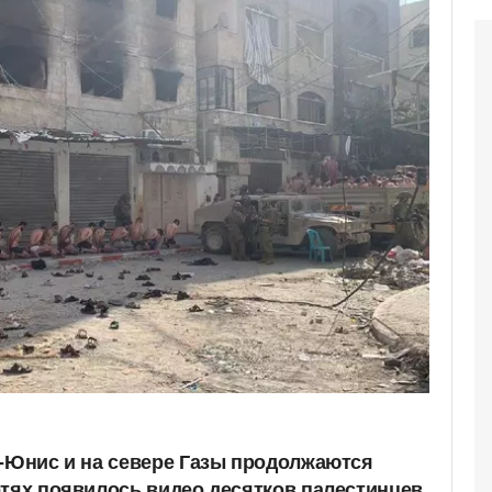
н-Юнис и на севере Газы продолжаются
етях появилось видео десятков палестинцев,