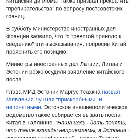
Китайский дипломат также призвал прекратить
"препирательства" по вопросу постсоветских
границ.
В субботу Министерство иностранных дел
Франции заявило, что "с тревогой приняло к
сведению" эти высказывания, попросив Китай
прояснить его позицию.
Министры иностранных дел Латвии, Литвы и
Эстонии резко осудили заявление китайского
посла.
Глава МИД Эстонии Маргус Тсахкна
назвал
заявления Лу Шая "прискорбными" и
непонятными
. Эстонское внешнеполитическое
ведомство также собирается вызвать посла
Китая в Таллинне.
"Наша цель - дать понять,
что такие взгляды неприемлемы, а Эстония -
суверенное государство",
- сказал Тсахкна.