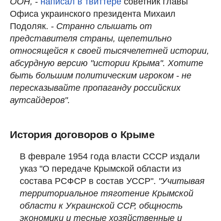
ООН,
-
написал в твиттере
советник главы
Офиса украинского президента Михаил
Подоляк.
- Странно слышать от
представителя страны, щепетильно
относящейся к своей тысячелетней истории,
абсурдную версию "истории Крыма". Хотите
быть большим политическим игроком - не
пересказывайте пропаганду российских
аутсайдеров".
История договоров о Крыме
В феврале 1954 года власти СССР издали
указ "О передаче Крымской области из
состава РСФСР в состав УССР".
"Учитывая
территориальное тяготение Крымской
области к Украинской ССР, общность
экономики и тесные хозяйственные и