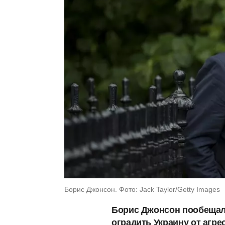
Борис Джонсон. Фото: Jack Taylor/Getty Images
Борис Джонсон пообещал
оградить Украину от агре