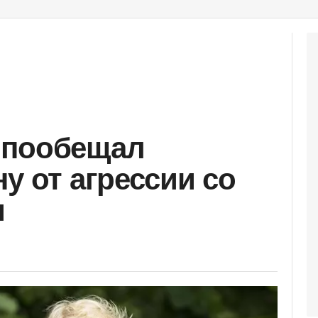
 пообещал
у от агрессии со
и