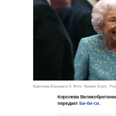
Королева Елизавета II. Фото: Alastair Grant - Po
Королева Великобритании 
передает
Би-би-си.