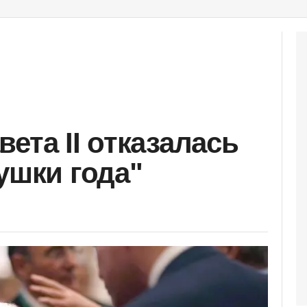
ета II отказалась
ушки года"