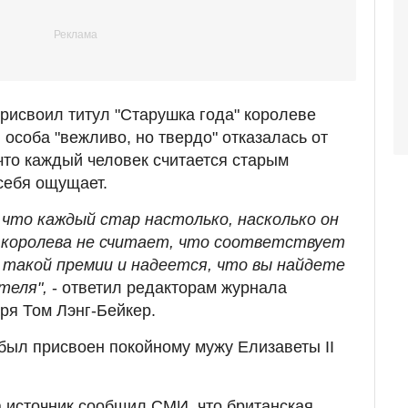
присвоил титул "Старушка года" королеве
 особа "вежливо, но твердо" отказалась от
 что каждый человек считается старым
 себя ощущает.
 что каждый стар настолько, насколько он
 королева не считает, что соответствует
 такой премии и надеется, что вы найдете
теля",
- ответил редакторам журнала
ря Том Лэнг-Бейкер.
 был присвоен покойному мужу Елизаветы II
а источник сообщил СМИ, что британская