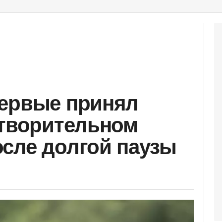
первые принял
отворительном
сле долгой паузы