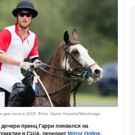
 дне поло в 2019. Фото: Samir Hussein/WireImage
дочери принц Гарри появился на
приятии в США, передает
Mirror Online.