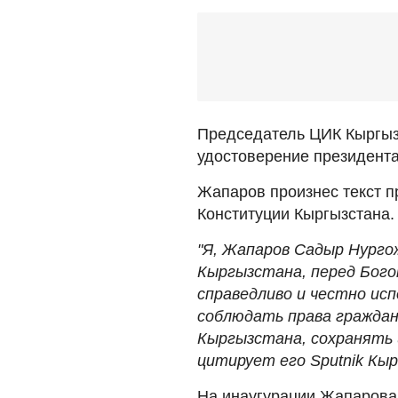
Председатель ЦИК Кыргыз
удостоверение президента
Жапаров произнес текст п
Конституции Кыргызстана.
"Я, Жапаров Садыр Нурго
Кыргызстана, перед Бого
справедливо и честно ис
соблюдать права гражда
Кыргызстана, сохранять 
цитирует его Sputnik Кы
На инаугурации Жапарова 