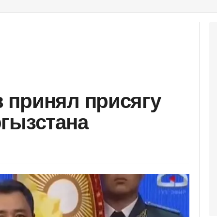
 принял присягу
гызстана