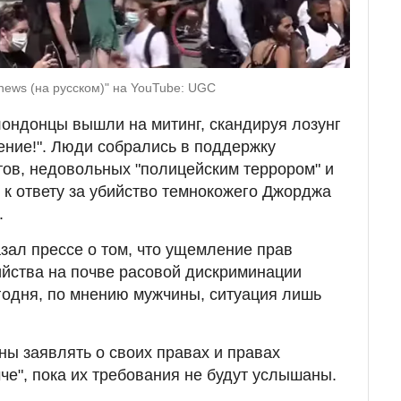
onews (на русском)" на YouTube: UGC
ондонцы вышли на митинг, скандируя лозунг
ение!". Люди собрались в поддержку
ов, недовольных "полицейским террором" и
к ответу за убийство темнокожего Джорджа
.
азал прессе о том, что ущемление прав
ийства на почве расовой дискриминации
годня, по мнению мужчины, ситуация лишь
ны заявлять о своих правах и правах
че", пока их требования не будут услышаны.