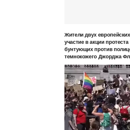
Жители двух европейских
участие в акции протеста
бунтующих против полице
темнокожего Джорджа Фл