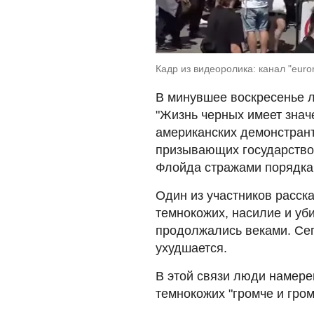
Кадр из видеоролика: канал "eur
В минувшее воскресенье л
"Жизнь черных имеет знач
американских демонстрант
призывающих государство 
Флойда стражами порядка
Один из участников расск
темнокожих, насилие и уб
продолжались веками. Се
ухудшается.
В этой связи люди намере
темнокожих "громче и гром